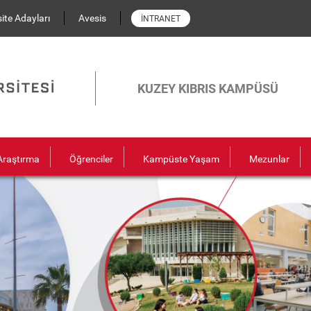
ite Adayları
Avesis
İNTRANET
KUZEY KIBRIS KAMPÜSÜ
Araştırma
Öğrenciler
Kampüste Yaşam
Mezunlar