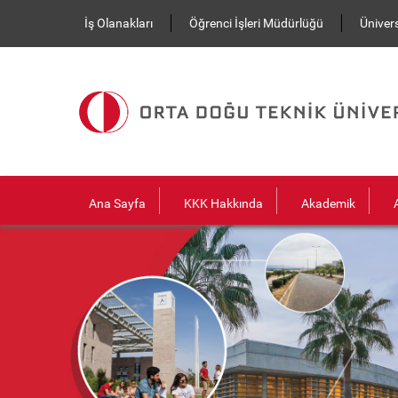
Ana içeriğe atla
İş Olanakları
Öğrenci İşleri Müdürlüğü
Ünivers
Ana Sayfa
KKK Hakkında
Akademik