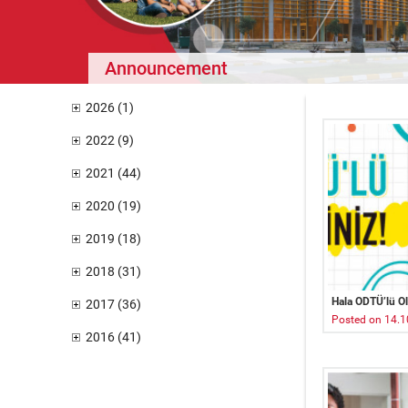
Announcement
2026 (1)
2022 (9)
2021 (44)
2020 (19)
2019 (18)
2018 (31)
Hala ODTÜ’lü Ola
2017 (36)
Posted on 14.1
2016 (41)