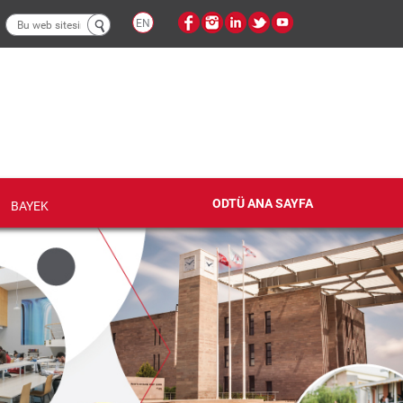
Arama
EN
formu
ODTÜ ANA SAYFA
BAYEK