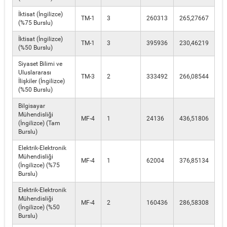
İktisat (İngilizce)
TM-1
3
260313
265,27667
(%75 Burslu)
İktisat (İngilizce)
TM-1
3
395936
230,46219
(%50 Burslu)
Siyaset Bilimi ve
Uluslararası
TM-3
2
333492
266,08544
İlişkiler (İngilizce)
(%50 Burslu)
Bilgisayar
Mühendisliği
MF-4
1
24136
436,51806
(İngilizce) (Tam
Burslu)
Elektrik-Elektronik
Mühendisliği
MF-4
1
62004
376,85134
(İngilizce) (%75
Burslu)
Elektrik-Elektronik
Mühendisliği
MF-4
2
160436
286,58308
(İngilizce) (%50
Burslu)