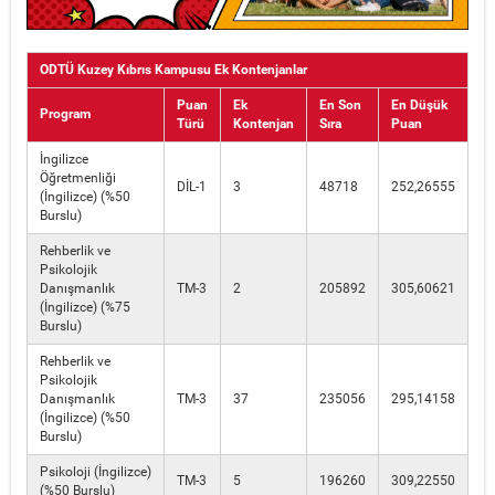
ODTÜ Kuzey Kıbrıs Kampusu Ek Kontenjanlar
Puan
Ek
En Son
En Düşük
Program
Türü
Kontenjan
Sıra
Puan
İngilizce
Öğretmenliği
DİL-1
3
48718
252,26555
(İngilizce) (%50
Burslu)
Rehberlik ve
Psikolojik
Danışmanlık
TM-3
2
205892
305,60621
(İngilizce) (%75
Burslu)
Rehberlik ve
Psikolojik
Danışmanlık
TM-3
37
235056
295,14158
(İngilizce) (%50
Burslu)
Psikoloji (İngilizce)
TM-3
5
196260
309,22550
(%50 Burslu)