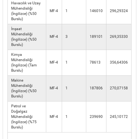
Havacılık ve Uzay
Mühendisliği
MF-4
1
146010
296,29324
(İngilizce) (%50
Burslu)
İnşaat
Mühendisliği
MF-4
3
189101
269,35330
(İngilizce) (%50
Burslu)
Kimya
Mühendisliği
MF-4
1
78613
356,64306
(İngilizce) (Tam
Burslu)
Makine
Mühendisliği
MF-4
1
187806
270,07158
(İngilizce) (%50
Burslu)
Petrol ve
Doğalgaz
Mühendisliği
MF-4
1
239690
245,10172
(İngilizce) (%75
Burslu)