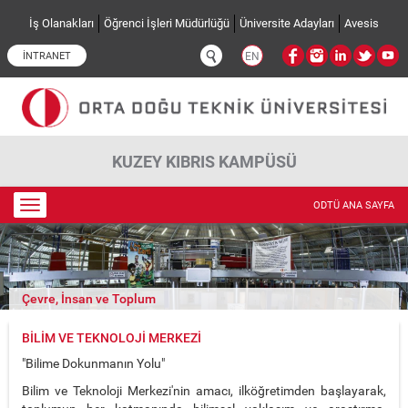
Ana içeriğe atla
İş Olanakları
Öğrenci İşleri Müdürlüğü
Üniversite Adayları
Avesis
İNTRANET
EN
KUZEY KIBRIS KAMPÜSÜ
Toggle
ODTÜ ANA SAYFA
navigation
Çevre, İnsan ve Toplum
BILIM VE TEKNOLOJI MERKEZI
"Bilime Dokunmanın Yolu"
Bilim ve Teknoloji Merkezi'nin amacı, ilköğretimden başlayarak,