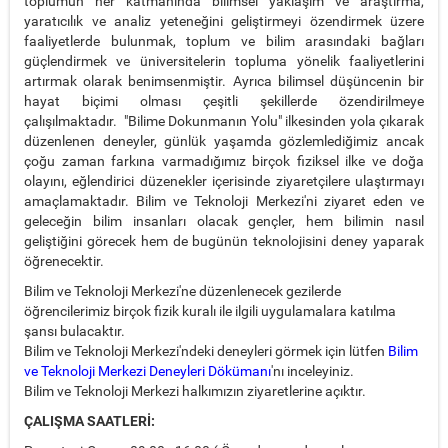
toplumun her katmanında bilimsel yaklaşım ve araştırma,
yaratıcılık ve analiz yeteneğini geliştirmeyi özendirmek üzere
faaliyetlerde bulunmak, toplum ve bilim arasındaki bağları
güçlendirmek ve üniversitelerin topluma yönelik faaliyetlerini
artırmak olarak benimsenmiştir. Ayrıca bilimsel düşüncenin bir
hayat biçimi olması çeşitli şekillerde özendirilmeye
çalışılmaktadır. "Bilime Dokunmanın Yolu" ilkesinden yola çıkarak
düzenlenen deneyler, günlük yaşamda gözlemlediğimiz ancak
çoğu zaman farkına varmadığımız birçok fiziksel ilke ve doğa
olayını, eğlendirici düzenekler içerisinde ziyaretçilere ulaştırmayı
amaçlamaktadır. Bilim ve Teknoloji Merkezi'ni ziyaret eden ve
geleceğin bilim insanları olacak gençler, hem bilimin nasıl
geliştiğini görecek hem de bugünün teknolojisini deney yaparak
öğrenecektir.
Bilim ve Teknoloji Merkezi'ne düzenlenecek gezilerde
öğrencilerimiz birçok fizik kuralı ile ilgili uygulamalara katılma
şansı bulacaktır.
Bilim ve Teknoloji Merkezi'ndeki deneyleri görmek için lütfen
Bilim
ve Teknoloji Merkezi Deneyleri Dökümanı
'nı inceleyiniz.
Bilim ve Teknoloji Merkezi halkımızın ziyaretlerine açıktır.
ÇALIŞMA SAATLERİ: