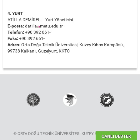
4. YURT
ATİLLA DEMİREL – Yurt Yöneticisi
E-posta:
datilla
metu.edu.tr
Telefon:
+90 392 661-
Faks:
+90 392 661-
Adres:
Orta Doğu Teknik Üniversitesi, Kuzey Kıbrıs Kampüsü,
99738 Kalkanlı, Güzelyurt, KKTC
© ORTA DOĞU TEKNİK ÜNİVERSİTESİ KUZEY KIBRIS KAMPÜSÜ
CANLI DESTEK