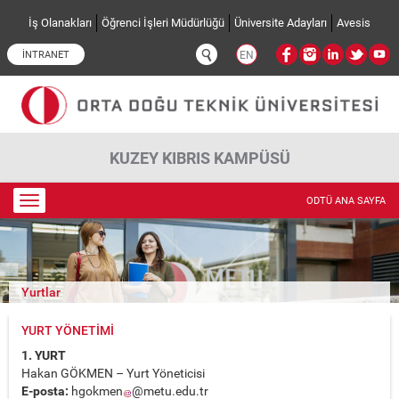
Ana içeriğe atla
İş Olanakları
Öğrenci İşleri Müdürlüğü
Üniversite Adayları
Avesis
İNTRANET
EN
KUZEY KIBRIS KAMPÜSÜ
Toggle
ODTÜ ANA SAYFA
navigation
Yurtlar
YURT YÖNETİMİ
1. YURT
Hakan GÖKMEN – Yurt Yöneticisi
E-posta:
hgokmen
@metu.edu.tr