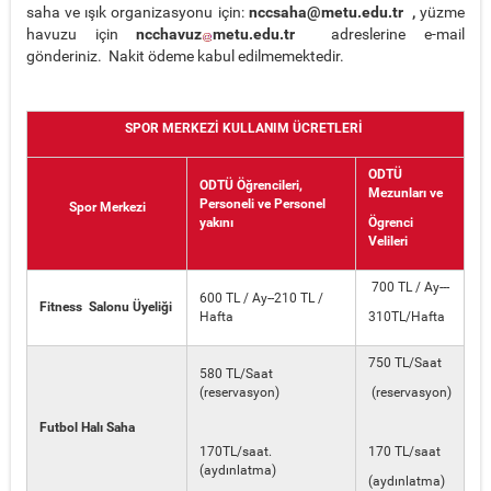
saha ve ışık organizasyonu için:
nccsaha
@metu.edu.tr
,
yüzme
havuzu için
ncchavuz
metu.edu.tr
adreslerine e-mail
gönderiniz. Nakit ödeme kabul edilmemektedir.
SPOR MERKEZİ KULLANIM ÜCRETLERİ
ODTÜ
ODTÜ Öğrencileri,
Mezunları ve
Personeli ve Personel
Spor Merkezi
yakını
Ögrenci
Velileri
700 TL / Ay---
600 TL / Ay--210 TL /
Fitness Salonu Üyeliği
Hafta
310TL/Hafta
750 TL/Saat
580 TL/Saat
(reservasyon)
(reservasyon)
Futbol Halı Saha
170TL/saat.
170 TL/saat
(aydınlatma)
(aydınlatma)