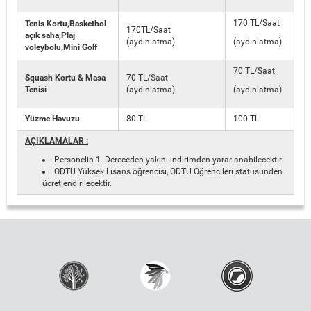
170 TL/Saat
Tenis Kortu,Basketbol
170TL/Saat
açık saha,Plaj
(aydınlatma)
(aydınlatma)
voleybolu,Mini Golf
70 TL/Saat
Squash Kortu & Masa
70 TL/Saat
Tenisi
(aydınlatma)
(aydınlatma)
Yüzme Havuzu
80 TL
100 TL
AÇIKLAMALAR :
Personelin 1. Dereceden yakını indirimden yararlanabilecektir.
ODTÜ Yüksek Lisans öğrencisi, ODTÜ Öğrencileri statüsünden
ücretlendirilecektir.