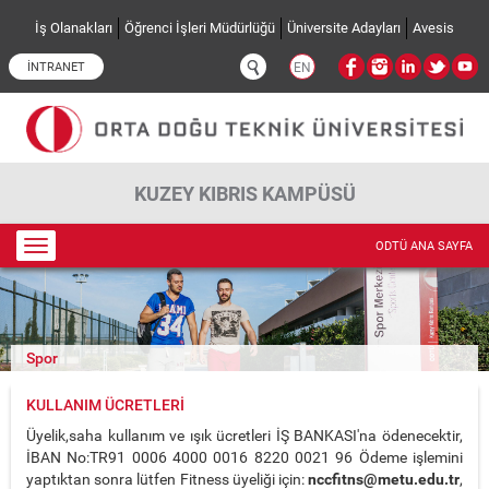
Ana içeriğe atla
İş Olanakları
Öğrenci İşleri Müdürlüğü
Üniversite Adayları
Avesis
İNTRANET
EN
KUZEY KIBRIS KAMPÜSÜ
Toggle
ODTÜ ANA SAYFA
navigation
Spor
KULLANIM ÜCRETLERI
Üyelik,saha kullanım ve ışık ücretleri İŞ BANKASI'na ödenecektir,
İBAN No:TR91 0006 4000 0016 8220 0021 96 Ödeme işlemini
yaptıktan sonra lütfen Fitness üyeliği için:
nccfitns
@metu.edu.tr
,