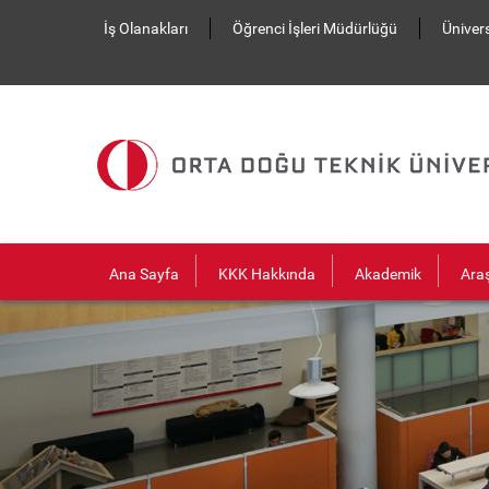
Ana içeriğe atla
İş Olanakları
Öğrenci İşleri Müdürlüğü
Ünivers
Ana Sayfa
KKK Hakkında
Akademik
Ara