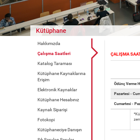
Kütüphane
Hakkımızda
Çalışma Saatleri
ÇALIŞMA SAA
Katalog Taraması
Kütüphane Kaynaklarına
Erişim
Ödünç Verme Hi
Elektronik Kaynaklar
Pazartesi - Cu
Kütüphane Hesabınız
Cumartesi -
Pa
Kaynak Siparişi
*Kü
Fotokopi
zem
Kütüphaneciye Danışın
Sık Sorulan Sorular