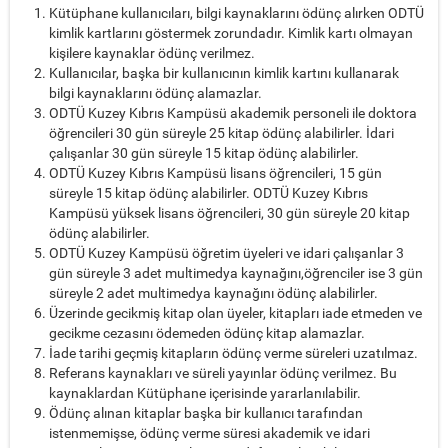
Kütüphane kullanıcıları, bilgi kaynaklarını ödünç alırken ODTÜ
kimlik kartlarını göstermek zorundadır. Kimlik kartı olmayan
kişilere kaynaklar ödünç verilmez.
Kullanıcılar, başka bir kullanıcının kimlik kartını kullanarak
bilgi kaynaklarını ödünç alamazlar.
ODTÜ Kuzey Kıbrıs Kampüsü akademik personeli ile doktora
öğrencileri 30 gün süreyle 25 kitap ödünç alabilirler. İdari
çalışanlar 30 gün süreyle 15 kitap ödünç alabilirler.
ODTÜ Kuzey Kıbrıs Kampüsü lisans öğrencileri, 15 gün
süreyle 15 kitap ödünç alabilirler. ODTÜ Kuzey Kıbrıs
Kampüsü yüksek lisans öğrencileri, 30 gün süreyle 20 kitap
ödünç alabilirler.
ODTÜ Kuzey Kampüsü öğretim üyeleri ve idari çalışanlar 3
gün süreyle 3 adet multimedya kaynağını,öğrenciler ise 3 gün
süreyle 2 adet multimedya kaynağını ödünç alabilirler.
Üzerinde gecikmiş kitap olan üyeler, kitapları iade etmeden ve
gecikme cezasını ödemeden ödünç kitap alamazlar.
İade tarihi geçmiş kitapların ödünç verme süreleri uzatılmaz.
Referans kaynakları ve süreli yayınlar ödünç verilmez. Bu
kaynaklardan Kütüphane içerisinde yararlanılabilir.
Ödünç alınan kitaplar başka bir kullanıcı tarafından
istenmemişse, ödünç verme süresi akademik ve idari