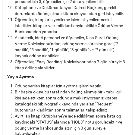
personel için 3, öğrenciler için 2 defa yenilenebilir.
Kütüphane ve Dokümantasyon Dairesi Başkanı, gerekli
durumlarda ödünç alınan kitabı okuyucudan geri isteyebilir.
Öğrenciler, kitapların yenileme işlemini, yenilenmesini
istedikleri kitaplar ve kimlik kartlarıyla birlikte Ödünç Verme
Bankosundan yaparlar.
Akademik, idari personel ve öğrenciler, Kısa Süreli Ödünç
Verme Koleksiyonu'ndan, ödünç verme süresine göre ("2
saatlik", "5 saatlik", "1 günlük", "3 günlük" ve "7 günlük")
kaynak ödünç alabilirler.
Öğrenciler, "Easy Reading" Koleksiyonundan 7 gün süreyle 3
kitap ödünç alabilirler.
Yayın Ayırtma
Ödünç verilen kitaplar için ayırtma işlemi yapılır.
Bir başka okuyucu tarafından ödünç alınmış bir kitabı ilgili
kişi iade ettikten sonra ödünç almak istiyorsaniz;kitabın
katalogdaki bibliyografik kaydında yer alan "Request"
butonunu tıkladıktan sonra talimatları takip ediniz.
Ayırtılan kitap Kütüphane'ye iade edildikten sonra katalog
kaydındaki "STATUS" alanında "HOLD" notu görülecektir ve
ödünç verme bankosunda sizin için 3 gün süreyle
bekletilecektir.