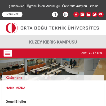
Ana içeriğe atla
İş Olanakları
Öğrenci İşleri Müdürlüğü
Üniversite Adayları
Avesis
İNTRANET
EN
KUZEY KIBRIS KAMPÜSÜ
Toggle
ODTÜ ANA SAYFA
navigation
Kütüphane
HAKKIMIZDA
Genel Bilgiler