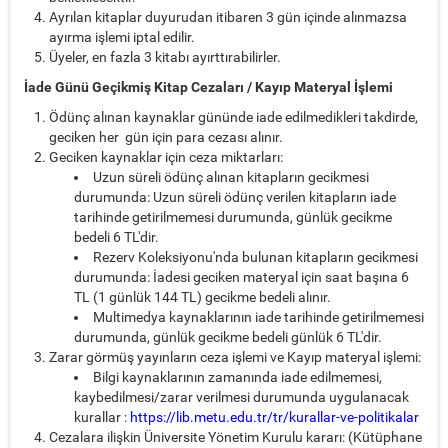
Ayrılan kitaplar duyurudan itibaren 3 gün içinde alınmazsa
ayırma işlemi iptal edilir.
Üyeler, en fazla 3 kitabı ayırttırabilirler.
İade Günü Geçikmiş Kitap Cezaları / Kayıp Materyal İşlemi
Ödünç alınan kaynaklar gününde iade edilmedikleri takdirde,
geciken her gün için para cezası alınır.
Geciken kaynaklar için ceza miktarları:
Uzun süreli ödünç alınan kitapların gecikmesi
durumunda: Uzun süreli ödünç verilen kitapların iade
tarihinde getirilmemesi durumunda, günlük gecikme
bedeli 6 TL'dir.
Rezerv Koleksiyonu'nda bulunan kitapların gecikmesi
durumunda: İadesi geciken materyal için saat başına 6
TL (1 günlük 144 TL) gecikme bedeli alınır.
Multimedya kaynaklarının iade tarihinde getirilmemesi
durumunda, günlük gecikme bedeli günlük 6 TL'dir.
Zarar görmüş yayınların ceza işlemi ve Kayıp materyal işlemi:
Bilgi kaynaklarının zamanında iade edilmemesi,
kaybedilmesi/zarar verilmesi durumunda uygulanacak
kurallar :
https://lib.metu.edu.tr/tr/kurallar-ve-politikalar
Cezalara ilişkin Üniversite Yönetim Kurulu kararı: (Kütüphane