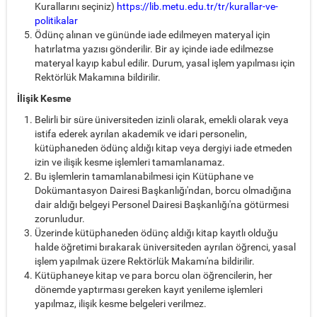
Kurallarını seçiniz)
https://lib.metu.edu.tr/tr/kurallar-ve-
politikalar
Ödünç alınan ve gününde iade edilmeyen materyal için
hatırlatma yazısı gönderilir. Bir ay içinde iade edilmezse
materyal kayıp kabul edilir. Durum, yasal işlem yapılması için
Rektörlük Makamına bildirilir.
İlişik Kesme
Belirli bir süre üniversiteden izinli olarak, emekli olarak veya
istifa ederek ayrılan akademik ve idari personelin,
kütüphaneden ödünç aldığı kitap veya dergiyi iade etmeden
izin ve ilişik kesme işlemleri tamamlanamaz.
Bu işlemlerin tamamlanabilmesi için Kütüphane ve
Dokümantasyon Dairesi Başkanlığı'ndan, borcu olmadığına
dair aldığı belgeyi Personel Dairesi Başkanlığı'na götürmesi
zorunludur.
Üzerinde kütüphaneden ödünç aldığı kitap kayıtlı olduğu
halde öğretimi bırakarak üniversiteden ayrılan öğrenci, yasal
işlem yapılmak üzere Rektörlük Makamı'na bildirilir.
Kütüphaneye kitap ve para borcu olan öğrencilerin, her
dönemde yaptırması gereken kayıt yenileme işlemleri
yapılmaz, ilişik kesme belgeleri verilmez.