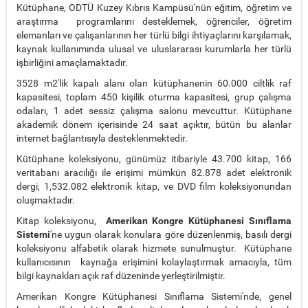
Kütüphane, ODTÜ Kuzey Kıbrıs Kampüsü'nün eğitim, öğretim ve
araştırma programlarını desteklemek, öğrenciler, öğretim
elemanları ve çalışanlarının her türlü bilgi ihtiyaçlarını karşılamak,
kaynak kullanımında ulusal ve uluslararası kurumlarla her türlü
işbirliğini amaçlamaktadır.
3528 m2'lik kapalı alanı olan kütüphanenin 60.000 ciltlik raf
kapasitesi, toplam 450 kişilik oturma kapasitesi, grup çalışma
odaları, 1 adet sessiz çalışma salonu mevcuttur. Kütüphane
akademik dönem içerisinde 24 saat açıktır, bütün bu alanlar
internet bağlantısıyla desteklenmektedir.
Kütüphane koleksiyonu, günümüz itibariyle 43.700 kitap, 166
veritabanı aracılığı ile erişimi mümkün 82.878 adet elektronik
dergi, 1,532.082 elektronik kitap, ve DVD film koleksiyonundan
oluşmaktadır.
Kitap koleksiyonu,
Amerikan Kongre Kütüphanesi Sınıflama
Sistemi
'ne uygun olarak konulara göre düzenlenmiş, basılı dergi
koleksiyonu alfabetik olarak hizmete sunulmuştur. Kütüphane
kullanıcısının kaynağa erişimini kolaylaştırmak amacıyla, tüm
bilgi kaynakları açık raf düzeninde yerleştirilmiştir.
Amerikan Kongre Kütüphanesi Sınıflama Sistemi'nde, genel