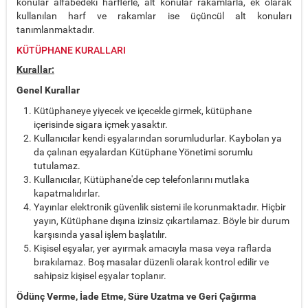
konular alfabedeki harflerle, alt konular rakamlarla, ek olarak
kullanılan harf ve rakamlar ise üçüncül alt konuları
tanımlanmaktadır.
KÜTÜPHANE KURALLARI
Kurallar:
Genel Kurallar
Kütüphaneye yiyecek ve içecekle girmek, kütüphane
içerisinde sigara içmek yasaktır.
Kullanıcılar kendi eşyalarından sorumludurlar. Kaybolan ya
da çalınan eşyalardan Kütüphane Yönetimi sorumlu
tutulamaz.
Kullanıcılar, Kütüphane'de cep telefonlarını mutlaka
kapatmalıdırlar.
Yayınlar elektronik güvenlik sistemi ile korunmaktadır. Hiçbir
yayın, Kütüphane dışına izinsiz çıkartılamaz. Böyle bir durum
karşısında yasal işlem başlatılır.
Kişisel eşyalar, yer ayırmak amacıyla masa veya raflarda
bırakılamaz. Boş masalar düzenli olarak kontrol edilir ve
sahipsiz kişisel eşyalar toplanır.
Ödünç Verme, İade Etme, Süre Uzatma ve Geri Çağırma