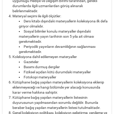
uygunluğu Hediye ve Değişim Birimi tarafından, gerekli
durumlarda ilgili uzmanlardan görüş alınarak
belirlenmektedir.
Materyal seçimi ile ilgili ölçütler:
Ders kitabı dışındaki materyallerin koleksiyona ilk defa
giriyor olmalıdır.
Sosyal bilimler konulu materyaller dışındaki
materyallerin yayın tarihinin son 5 yıla ait olması
gerekmektedir.
Periyodik yayınların devamlılığının sağlanması
gerekmektedir.
Koleksiyona dahil edilemeyen materyaller
Gazeteler
Basımı durmuş dergiler
Fiziksel açıdan kötü durumdaki materyaller
Fotokopi materyaller
Kütüphane bağış yapılan materyallerin koleksiyona eklenip
eklenmeyeceği ve hangi bölümde yer alacağı konusunda
karar verme hakkına sahiptir.
Kütüphane bağış yapılan materyallerin listesinin
duyurusunun yapılmasından sorumlu değildir. Bununla
beraber bağış yapılan materyallerin listesi tutulmaktadır.
Genel koleksiyon politikası, koleksiyon geliştirme, yenileme ve