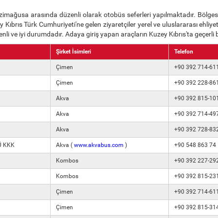
imağusa arasında düzenli olarak otobüs seferleri yapılmaktadır. Bölgesel 
ıbrıs Türk Cumhuriyeti'ne gelen ziyaretçiler yerel ve uluslararası ehliyetler
üvenli ve iyi durumdadır. Adaya giriş yapan araçların Kuzey Kıbrıs'ta geçerli
Şirket İsimleri
Telefon
Çimen
+90 392 714-61
Çimen
+90 392 228-86
Akva
+90 392 815-10
Akva
+90 392 714-49
Akva
+90 392 728-83
TÜ KKK
Akva (
www.akvabus.com
)
+90 548 863 74
Kombos
+90 392 227-29
Kombos
+90 392 815-23
Çimen
+90 392 714-61
Çimen
+90 392 815-31