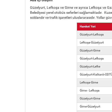
Güzelyurt, Lefkoşa ve Girne ve ayrıca Lefkoşa ve Gaz
Belediyesi yerel otobüs seferleri sağlamaktadır. Kuzey K
soldandır ve trafik işaretleri uluslararasıdır. Yollar g
Hareket Yeri
Güzelyurt-Lefkoşa
Lefkoşa-Güzelyurt
Güzelyurt-Girne
Güzelyurt-Lefkoşa
Güzelyurt-Lefke
Güzelyurt-Kalkanlı-OD
Lefkoşa-Girne
Girne - Lefkoşa
Güzelyurt-Girne
Girne-Güzelyurt