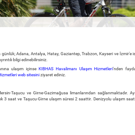
nlük; Adana, Antalya, Hatay, Gaziantep, Trabzon, Kayseri ve İzmir'e ise ta
ıntılı bilgi edinebilirsiniz.
nına ulaşım içinse
KIBHAS Havalimanı Ulaşım Hizmetleri
’nden faydal
zmetleri web sitesini
ziyaret ediniz.
 Mersin-Taşucu ve Girne-Gazimağusa limanlarından sağlanmaktadır. Ay
3 saat ve Taşucu-Girne ulaşım süresi 2 saattir. Denizyolu ulaşım saatleri