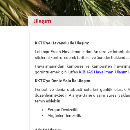
Ulaşım
KKTC’ye Havayolu İle Ulaşım:
Lefkoşa Ercan Havalimanı’ndan Ankara ve İstanbul'a gü
sitelerini kontrol ederek tarifeler ve ücretler hakkında ayr
Havalimanından kampüse ve kampüsten havalima
görüntülemek için lütfen
KIBHAS Havalimanı Ulaşım Hi
KKTC’ye Deniz Yolu İle Ulaşım:
Feribot ve deniz otobüsü seferleri günlük olarak
düzenlenmektedir. Alanya-Girne ulaşım süresi yaklaşık 
temin edilebilir:
Fergun Denizcilik
Akgünler Denizcilik
Ada İçi Ulaşım