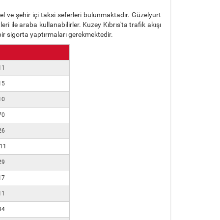
ve şehir içi taksi seferleri bulunmaktadır. Güzelyurt
i ile araba kullanabilirler. Kuzey Kıbrıs'ta trafik akışı
 bir sigorta yaptırmaları gerekmektedir.
11
15
10
70
26
 11
29
17
11
44