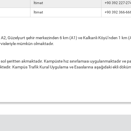
İtimat
+90 392 227-27
İtimat
+90 392 366-66
e A2, Güzelyurt şehir merkezinden 6 km (A1) ve Kalkanlı Köyü’nden 1 km (A
servisleriyle mümkün olmaktadır.
 sol şeritten akmaktadır. Kampüste hız sınırlaması uygulanmaktadır ve p
emektedir. Kampüs Trafik Kural Uygulama ve Esaslarına aşağıdaki ekli döküm