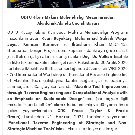
ODTÜ Kıbrıs Makina Mühendisliği Mezunlarından
Akademik Alanda Önemli Başarı
ODTÜ Kuzey Kıbrıs Kampüsü Makina Mühendisliği Programı
mezunlarımızdan
Kaan Büyüktaş, Muhammad Suhaib Waqar
Joyia, Kemran Karimov
ve
Ihtesham Khan
MECH458
Graduation Design Project dersi kapsamında iki ayrı grup olarak
yürüttükleri çalışmalarını, danışmanları
Doç. Dr. Volkan Esat
ile
birlikte tek bir makale haline getirerek Pakistan'da 30 Aralık 2020
tarihinde IMechE ve IEEE sponsorluğunda düzenlenen WRE 2020
- 2nd International Workshop on Functional Reverse Engineering
of Machine Tools çalıştayına katılım sağlamışlar ve başarıyla
sunmuşlardır. Çalıştay sonrasında "
Machine Tool Improvement
through Reverse Engineering and Computational Analysis with
an Emphasis on Sustainable Design
" başlığını taşıyan ilgili
makale, "kitapta bölüm" olarak kabul edilmiş ve dünyanın önde
gelen yayınevlerinden
CRC Press (Taylor & Fracis
Group)
tarafından 21 Haziran 2021 tarihinde yayınlanan
"
Functional Reverse Engineering of Strategic and Non-
Strategic Machine Tools
" isimli teknik kitapta yerini almıştır.