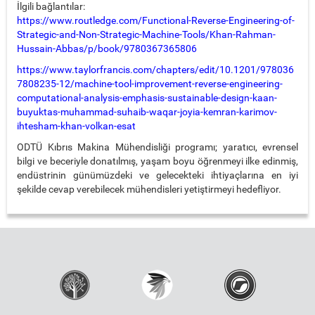
İlgili bağlantılar:
https://www.routledge.com/Functional-Reverse-Engineering-of-
Strategic-and-Non-Strategic-Machine-Tools/Khan-Rahman-
Hussain-Abbas/p/book/9780367365806
https://www.taylorfrancis.com/chapters/edit/10.1201/978036
7808235-12/machine-tool-improvement-reverse-engineering-
computational-analysis-emphasis-sustainable-design-kaan-
buyuktas-muhammad-suhaib-waqar-joyia-kemran-karimov-
ihtesham-khan-volkan-esat
ODTÜ Kıbrıs Makina Mühendisliği programı; yaratıcı, evrensel
bilgi ve beceriyle donatılmış, yaşam boyu öğrenmeyi ilke edinmiş,
endüstrinin günümüzdeki ve gelecekteki ihtiyaçlarına en iyi
şekilde cevap verebilecek mühendisleri yetiştirmeyi hedefliyor.