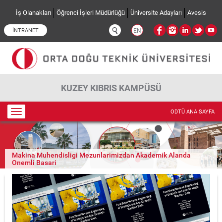
Ana içeriğe atla
İş Olanakları
Öğrenci İşleri Müdürlüğü
Üniversite Adayları
Avesis
İNTRANET
EN
KUZEY KIBRIS KAMPÜSÜ
Toggle
ODTÜ ANA SAYFA
navigation
Makina Muhendisligi Mezunlarimizdan Akademik Alanda
Onemli Basari