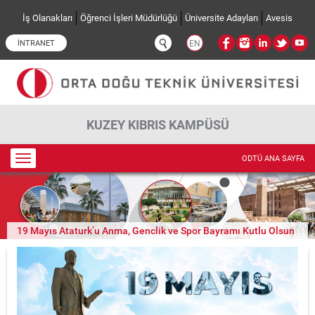
Ana içeriğe atla
İş Olanakları
Öğrenci İşleri Müdürlüğü
Üniversite Adayları
Avesis
İNTRANET
EN
KUZEY KIBRIS KAMPÜSÜ
Toggle
ODTÜ ANA SAYFA
navigation
19 Mayıs Ataturk’u Anma, Genclik ve Spor Bayramı Kutlu Olsun