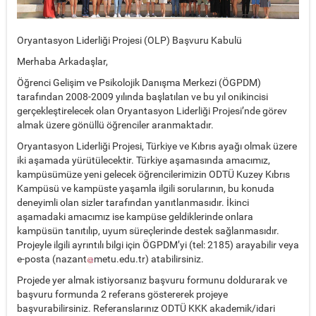
Oryantasyon Liderliği Projesi (OLP) Başvuru Kabulü
Merhaba Arkadaşlar,
Öğrenci Gelişim ve Psikolojik Danışma Merkezi (ÖGPDM)
tarafından 2008-2009 yılında başlatılan ve bu yıl onikincisi
gerçekleştirelecek olan Oryantasyon Liderliği Projesi’nde görev
almak üzere gönüllü öğrenciler aranmaktadır.
Oryantasyon Liderliği Projesi, Türkiye ve Kıbrıs ayağı olmak üzere
iki aşamada yürütülecektir. Türkiye aşamasında amacımız,
kampüsümüze yeni gelecek öğrencilerimizin ODTÜ Kuzey Kıbrıs
Kampüsü ve kampüste yaşamla ilgili sorularının, bu konuda
deneyimli olan sizler tarafından yanıtlanmasıdır. İkinci
aşamadaki amacımız ise kampüse geldiklerinde onlara
kampüsün tanıtılıp, uyum süreçlerinde destek sağlanmasıdır.
Projeyle ilgili ayrıntılı bilgi için ÖGPDM’yi (tel: 2185) arayabilir veya
e-posta (
nazant
metu.edu.tr
) atabilirsiniz.
Projede yer almak istiyorsanız başvuru formunu doldurarak ve
başvuru formunda 2 referans göstererek projeye
başvurabilirsiniz. Referanslarınız ODTÜ KKK akademik/idari