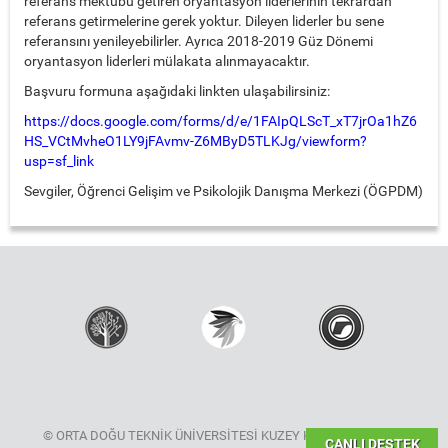
referans mektubu getiren oryantasyon liderlerinin tekrardan
referans getirmelerine gerek yoktur. Dileyen liderler bu sene
referansını yenileyebilirler. Ayrıca 2018-2019 Güz Dönemi
oryantasyon liderleri mülakata alınmayacaktır.
Başvuru formuna aşağıdaki linkten ulaşabilirsiniz:
https://docs.google.com/forms/d/e/1FAIpQLScT_xT7jrOa1hZ6
HS_VCtMvheO1LY9jFAvmv-Z6MByD5TLKJg/viewform?
usp=sf_link
Sevgiler, Öğrenci Gelişim ve Psikolojik Danışma Merkezi (ÖGPDM)
© ORTA DOĞU TEKNİK ÜNİVERSİTESİ KUZEY KIBRIS KAMPÜSÜ
CANLI DESTEK