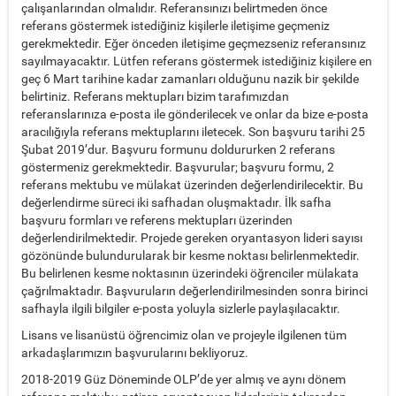
çalışanlarından olmalıdır. Referansınızı belirtmeden önce
referans göstermek istediğiniz kişilerle iletişime geçmeniz
gerekmektedir. Eğer önceden iletişime geçmezseniz referansınız
sayılmayacaktır. Lütfen referans göstermek istediğiniz kişilere en
geç 6 Mart tarihine kadar zamanları olduğunu nazik bir şekilde
belirtiniz. Referans mektupları bizim tarafımızdan
referanslarınıza e-posta ile gönderilecek ve onlar da bize e-posta
aracılığıyla referans mektuplarını iletecek. Son başvuru tarihi 25
Şubat 2019’dur. Başvuru formunu doldururken 2 referans
göstermeniz gerekmektedir. Başvurular; başvuru formu, 2
referans mektubu ve mülakat üzerinden değerlendirilecektir. Bu
değerlendirme süreci iki safhadan oluşmaktadır. İlk safha
başvuru formları ve referens mektupları üzerinden
değerlendirilmektedir. Projede gereken oryantasyon lideri sayısı
gözönünde bulundurularak bir kesme noktası belirlenmektedir.
Bu belirlenen kesme noktasının üzerindeki öğrenciler mülakata
çağrılmaktadır. Başvuruların değerlendirilmesinden sonra birinci
safhayla ilgili bilgiler e-posta yoluyla sizlerle paylaşılacaktır.
Lisans ve lisanüstü öğrencimiz olan ve projeyle ilgilenen tüm
arkadaşlarımızın başvurularını bekliyoruz.
2018-2019 Güz Döneminde OLP’de yer almış ve aynı dönem