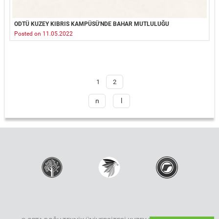
ODTÜ KUZEY KIBRIS KAMPÜSÜ'NDE BAHAR MUTLULUĞU
Posted on 11.05.2022
Sayfalar
1
2
n
l
e
a
x
s
t
t
›
»