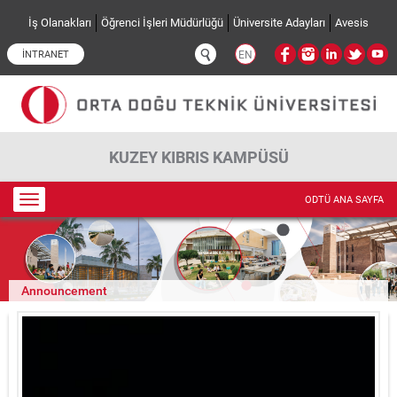
Ana içeriğe atla
İş Olanakları
Öğrenci İşleri Müdürlüğü
Üniversite Adayları
Avesis
İNTRANET
EN
KUZEY KIBRIS KAMPÜSÜ
Toggle
ODTÜ ANA SAYFA
navigation
Announcement