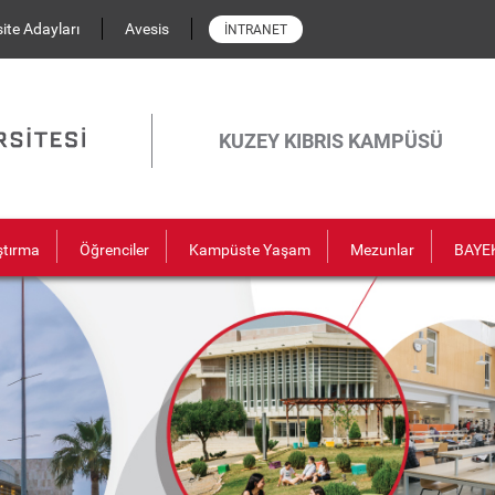
ite Adayları
Avesis
İNTRANET
KUZEY KIBRIS KAMPÜSÜ
ştırma
Öğrenciler
Kampüste Yaşam
Mezunlar
BAYE