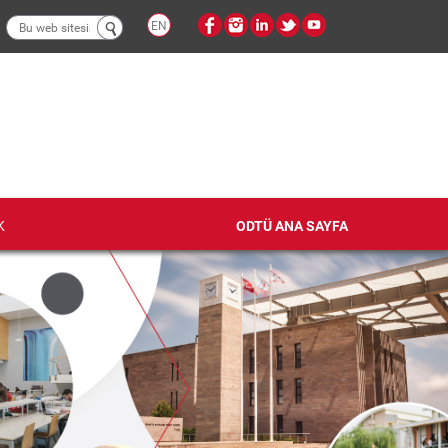
Arama
EN
formu
K
ODTÜ ANA SAYFA