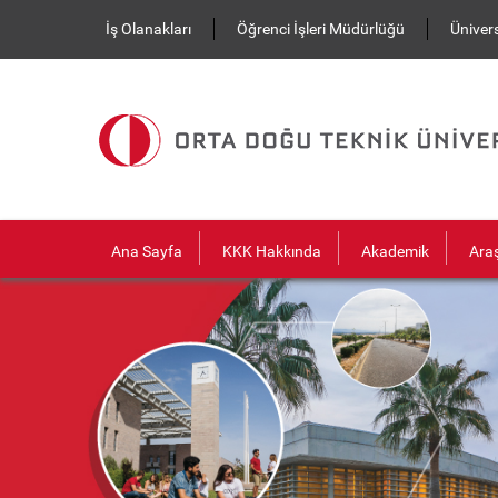
Ana içeriğe atla
İş Olanakları
Öğrenci İşleri Müdürlüğü
Ünivers
Ana Sayfa
KKK Hakkında
Akademik
Ara