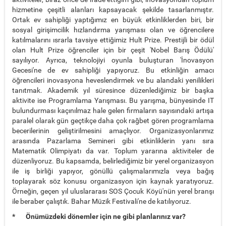
hizmetine çeşitli alanları kapsayacak şekilde tasarlanmıştır.
Ortak ev sahipliği yaptığımız en büyük etkinliklerden biri, bir
sosyal girişimcilik hızlandırma yarışması olan ve öğrencilere
katılmalarını ısrarla tavsiye ettiğimiz Hult Prize. Prestijli bir ödül
olan Hult Prize öğrenciler için bir çeşit 'Nobel Barış Ödülü'
sayılıyor. Ayrıca, teknolojiyi oyunla buluşturan 'İnovasyon
Gecesi'ne de ev sahipliği yapıyoruz. Bu etkinliğin amacı
öğrencileri inovasyona heveslendirmek ve bu alandaki yenilikleri
tanıtmak. Akademik yıl süresince düzenlediğimiz bir başka
aktivite ise Programlama Yarışması. Bu yarışma, bünyesinde IT
bulundurması kaçınılmaz hale gelen firmaların sayısındaki artışa
paralel olarak gün geçtikçe daha çok rağbet gören programlama
becerilerinin geliştirilmesini amaçlıyor. Organizasyonlarımız
arasında Pazarlama Semineri gibi etkinliklerin yanı sıra
Matematik Olimpiyatı da var. Toplum yararına aktiviteler de
düzenliyoruz. Bu kapsamda, belirlediğimiz bir yerel organizasyon
ile iş birliği yapıyor, gönüllü çalışmalarımızla veya bağış
toplayarak söz konusu organizasyon için kaynak yaratıyoruz.
Örneğin, geçen yıl uluslararası SOS Çocuk Köyü'nün yerel branşı
ile beraber çalıştık. Bahar Müzik Festivali'ne de katılıyoruz.
* Önümüzdeki dönemler için ne gibi planlarınız var?