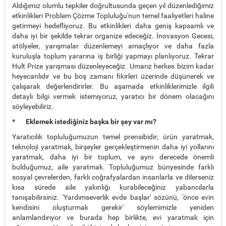
Aldığımız olumlu tepkiler doğrultusunda geçen yıl düzenlediğimiz
etkinlikleri Problem Çözme Topluluğu'nun temel faaliyetleri haline
getirmeyi hedefliyoruz. Bu etkinlikleri daha geniş kapsamlı ve
daha iyi bir şekilde tekrar organize edeceğiz. İnovasyon Gecesi,
atölyeler, yarışmalar düzenlemeyi amaçlıyor ve daha fazla
kuruluşla toplum yararına iş birliği yapmayı planlıyoruz. Tekrar
Hult Prize yarışması düzenleyeceğiz. Umarız herkes bizim kadar
heyecanlıdır ve bu boş zamanı fikirleri üzerinde düşünerek ve
çalışarak değerlendirirler. Bu aşamada etkinliklerimizle ilgili
detaylı bilgi vermek istemiyoruz, yaratıcı bir dönem olacağını
söyleyebiliriz.
* Eklemek istediğiniz başka bir şey var mı?
Yaratıcılık topluluğumuzun temel prensibidir; ürün yaratmak,
teknoloji yaratmak, birşeyler gerçekleştirmenin daha iyi yollarını
yaratmak, daha iyi bir toplum, ve aynı derecede önemli
bulduğumuz, aile yaratmak. Topluluğumuz bünyesinde farklı
sosyal çevrelerden, farklı coğrafyalardan insanlarla ve dilerseniz
kısa sürede aile yakınlığı kurabileceğiniz yabancılarla
tanışabilirsiniz. 'Yardımseverlik evde başlar' sözünü, 'önce evin
kendisini oluşturmak gerekir' söylemimizle yeniden
anlamlandırıyor ve burada hep birlikte, evi yaratmak için