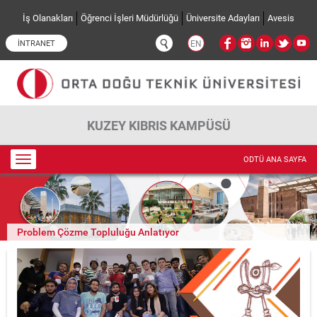
Ana içeriğe atla
İş Olanakları
Öğrenci İşleri Müdürlüğü
Üniversite Adayları
Avesis
İNTRANET
EN
KUZEY KIBRIS KAMPÜSÜ
Toggle
ODTÜ ANA SAYFA
navigation
Problem Çözme Topluluğu Anlatıyor