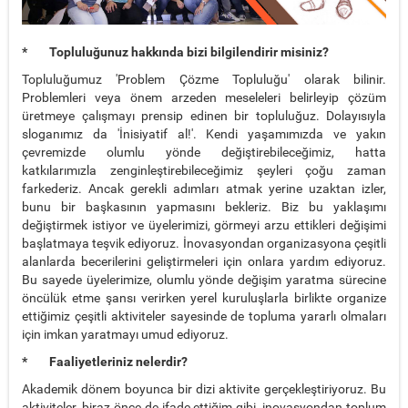
* Topluluğunuz hakkında bizi bilgilendirir misiniz?
Topluluğumuz 'Problem Çözme Topluluğu' olarak bilinir.
Problemleri veya önem arzeden meseleleri belirleyip çözüm
üretmeye çalışmayı prensip edinen bir topluluğuz. Dolayısıyla
sloganımız da 'İnisiyatif al!'. Kendi yaşamımızda ve yakın
çevremizde olumlu yönde değiştirebileceğimiz, hatta
katkılarımızla zenginleştirebileceğimiz şeyleri çoğu zaman
farkederiz. Ancak gerekli adımları atmak yerine uzaktan izler,
bunu bir başkasının yapmasını bekleriz. Biz bu yaklaşımı
değiştirmek istiyor ve üyelerimizi, görmeyi arzu ettikleri değişimi
başlatmaya teşvik ediyoruz. İnovasyondan organizasyona çeşitli
alanlarda becerilerini geliştirmeleri için onlara yardım ediyoruz.
Bu sayede üyelerimize, olumlu yönde değişim yaratma sürecine
öncülük etme şansı verirken yerel kuruluşlarla birlikte organize
ettiğimiz çeşitli aktiviteler sayesinde de topluma yararlı olmaları
için imkan yaratmayı umud ediyoruz.
* Faaliyetleriniz nelerdir?
Akademik dönem boyunca bir dizi aktivite gerçekleştiriyoruz. Bu
aktiviteler, biraz önce de ifade ettiğim gibi, inovasyondan toplum