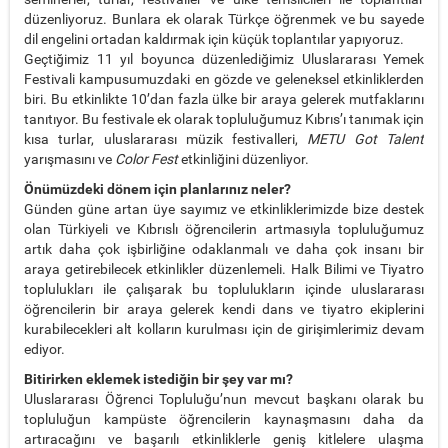
düzenliyoruz. Bunlara ek olarak Türkçe öğrenmek ve bu sayede
dil engelini ortadan kaldırmak için küçük toplantılar yapıyoruz.
Geçtiğimiz 11 yıl boyunca düzenlediğimiz Uluslararası Yemek
Festivali kampusumuzdaki en gözde ve geleneksel etkinliklerden
biri. Bu etkinlikte 10’dan fazla ülke bir araya gelerek mutfaklarını
tanıtıyor. Bu festivale ek olarak topluluğumuz Kıbrıs’ı tanımak için
kısa turlar, uluslararası müzik festivalleri,
METU Got Talent
yarışmasını ve
Color Fest
etkinliğini düzenliyor.
Önümüzdeki dönem için planlarınız neler?
Günden güne artan üye sayımız ve etkinliklerimizde bize destek
olan Türkiyeli ve Kıbrıslı öğrencilerin artmasıyla topluluğumuz
artık daha çok işbirliğine odaklanmalı ve daha çok insanı bir
araya getirebilecek etkinlikler düzenlemeli. Halk Bilimi ve Tiyatro
toplulukları ile çalışarak bu toplulukların içinde uluslararası
öğrencilerin bir araya gelerek kendi dans ve tiyatro ekiplerini
kurabilecekleri alt kolların kurulması için de girişimlerimiz devam
ediyor.
Bitirirken eklemek istediğin bir şey var mı?
Uluslararası Öğrenci Topluluğu’nun mevcut başkanı olarak bu
topluluğun kampüste öğrencilerin kaynaşmasını daha da
artıracağını ve başarılı etkinliklerle geniş kitlelere ulaşma