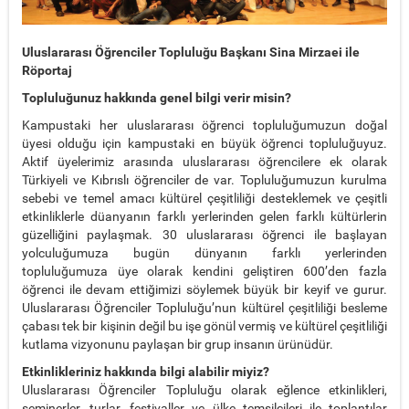
Uluslararası Öğrenciler Topluluğu Başkanı Sina Mirzaei ile
Röportaj
Topluluğunuz hakkında genel bilgi verir misin?
Kampustaki her uluslararası öğrenci topluluğumuzun doğal
üyesi olduğu için kampustaki en büyük öğrenci topluluğuyuz.
Aktif üyelerimiz arasında uluslararası öğrencilere ek olarak
Türkiyeli ve Kıbrıslı öğrenciler de var. Topluluğumuzun kurulma
sebebi ve temel amacı kültürel çeşitliliği desteklemek ve çeşitli
etkinliklerle düanyanın farklı yerlerinden gelen farklı kültürlerin
güzelliğini paylaşmak. 30 uluslararası öğrenci ile başlayan
yolculuğumuza bugün dünyanın farklı yerlerinden
topluluğumuza üye olarak kendini geliştiren 600’den fazla
öğrenci ile devam ettiğimizi söylemek büyük bir keyif ve gurur.
Uluslararası Öğrenciler Topluluğu’nun kültürel çeşitliliği besleme
çabası tek bir kişinin değil bu işe gönül vermiş ve kültürel çeşitliliği
kutlama vizyonunu paylaşan bir grup insanın ürünüdür.
Etkinlikleriniz hakkında bilgi alabilir miyiz?
Uluslararası Öğrenciler Topluluğu olarak eğlence etkinlikleri,
seminerler, turlar, festivaller ve ülke temsilcileri ile toplantılar