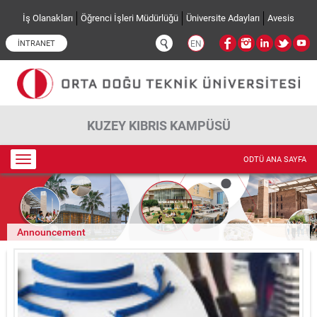
Ana içeriğe atla
İş Olanakları
Öğrenci İşleri Müdürlüğü
Üniversite Adayları
Avesis
İNTRANET
EN
KUZEY KIBRIS KAMPÜSÜ
Toggle
ODTÜ ANA SAYFA
navigation
Announcement