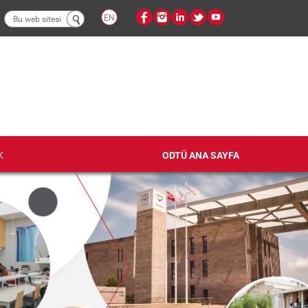
Arama
EN
formu
K
ODTÜ ANA SAYFA