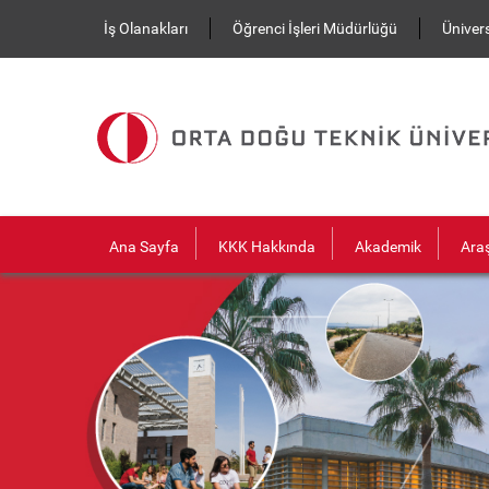
Ana içeriğe atla
İş Olanakları
Öğrenci İşleri Müdürlüğü
Ünivers
Ana Sayfa
KKK Hakkında
Akademik
Ara