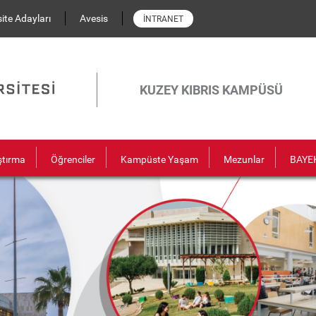
ite Adayları
Avesis
İNTRANET
KUZEY KIBRIS KAMPÜSÜ
ştırma
Öğrenciler
Kampüste Yaşam
Mezunlar
BAYE