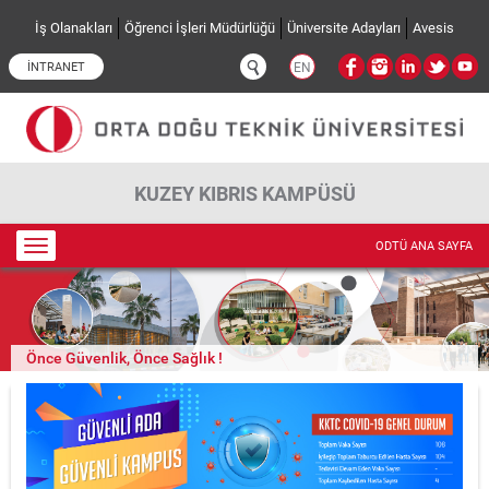
Ana içeriğe atla
İş Olanakları
Öğrenci İşleri Müdürlüğü
Üniversite Adayları
Avesis
İNTRANET
EN
KUZEY KIBRIS KAMPÜSÜ
Toggle
ODTÜ ANA SAYFA
navigation
Önce Güvenlik, Önce Sağlık !