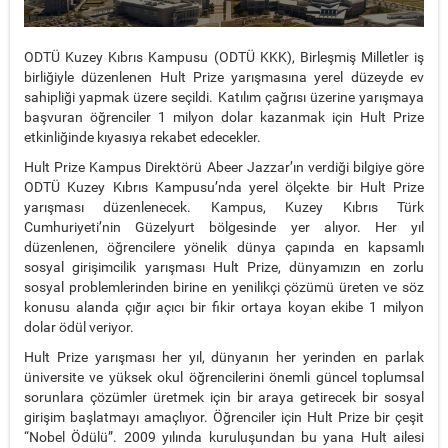
ODTÜ Kuzey Kıbrıs Kampusu (ODTÜ KKK), Birleşmiş Milletler iş
birliğiyle düzenlenen Hult Prize yarışmasına yerel düzeyde ev
sahipliği yapmak üzere seçildi. Katılım çağrısı üzerine yarışmaya
başvuran öğrenciler 1 milyon dolar kazanmak için Hult Prize
etkinliğinde kıyasıya rekabet edecekler.
Hult Prize Kampus Direktörü Abeer Jazzar’ın verdiği bilgiye göre
ODTÜ Kuzey Kıbrıs Kampusu’nda yerel ölçekte bir Hult Prize
yarışması düzenlenecek. Kampus, Kuzey Kıbrıs Türk
Cumhuriyeti’nin Güzelyurt bölgesinde yer alıyor. Her yıl
düzenlenen, öğrencilere yönelik dünya çapında en kapsamlı
sosyal girişimcilik yarışması Hult Prize, dünyamızın en zorlu
sosyal problemlerinden birine en yenilikçi çözümü üreten ve söz
konusu alanda çığır açıcı bir fikir ortaya koyan ekibe 1 milyon
dolar ödül veriyor.
Hult Prize yarışması her yıl, dünyanın her yerinden en parlak
üniversite ve yüksek okul öğrencilerini önemli güncel toplumsal
sorunlara çözümler üretmek için bir araya getirecek bir sosyal
girişim başlatmayı amaçlıyor. Öğrenciler için Hult Prize bir çeşit
“Nobel Ödülü”. 2009 yılında kuruluşundan bu yana Hult ailesi