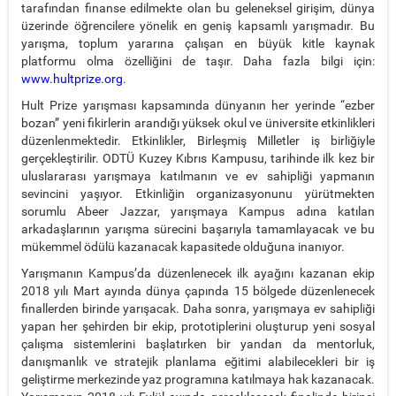
tarafından finanse edilmekte olan bu geleneksel girişim, dünya
üzerinde öğrencilere yönelik en geniş kapsamlı yarışmadır. Bu
yarışma, toplum yararına çalışan en büyük kitle kaynak
platformu olma özelliğini de taşır. Daha fazla bilgi için:
www.hultprize.org
.
Hult Prize yarışması kapsamında dünyanın her yerinde “ezber
bozan” yeni fikirlerin arandığı yüksek okul ve üniversite etkinlikleri
düzenlenmektedir. Etkinlikler, Birleşmiş Milletler iş birliğiyle
gerçekleştirilir. ODTÜ Kuzey Kıbrıs Kampusu, tarihinde ilk kez bir
uluslararası yarışmaya katılmanın ve ev sahipliği yapmanın
sevincini yaşıyor. Etkinliğin organizasyonunu yürütmekten
sorumlu Abeer Jazzar, yarışmaya Kampus adına katılan
arkadaşlarının yarışma sürecini başarıyla tamamlayacak ve bu
mükemmel ödülü kazanacak kapasitede olduğuna inanıyor.
Yarışmanın Kampus’da düzenlenecek ilk ayağını kazanan ekip
2018 yılı Mart ayında dünya çapında 15 bölgede düzenlenecek
finallerden birinde yarışacak. Daha sonra, yarışmaya ev sahipliği
yapan her şehirden bir ekip, prototiplerini oluşturup yeni sosyal
çalışma sistemlerini başlatırken bir yandan da mentorluk,
danışmanlık ve stratejik planlama eğitimi alabilecekleri bir iş
geliştirme merkezinde yaz programına katılmaya hak kazanacak.