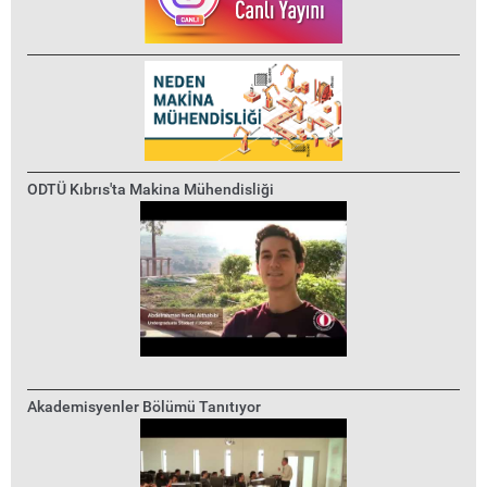
ODTÜ Kıbrıs'ta Makina Mühendisliği
Akademisyenler Bölümü Tanıtıyor