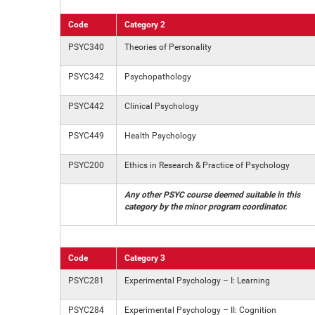
Code
Category 2
PSYC340
Theories of Personality
PSYC342
Psychopathology
PSYC442
Clinical Psychology
PSYC449
Health Psychology
PSYC200
Ethics in Research & Practice of Psychology
Any other PSYC course deemed suitable in this
category by the minor program coordinator.
Code
Category 3
PSYC281
Experimental Psychology – I: Learning
PSYC284
Experimental Psychology – II: Cognition