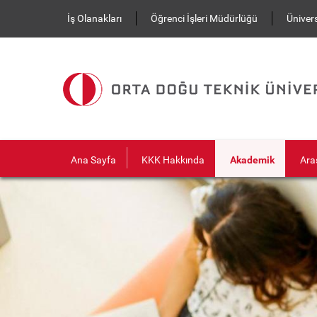
Ana içeriğe atla
İş Olanakları
Öğrenci İşleri Müdürlüğü
Ünivers
Ana Sayfa
KKK Hakkında
Akademik
Ara