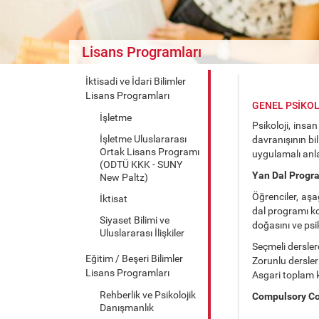
Lisans Programları
İktisadi ve İdari Bilimler
Lisans Programları
GENEL PSİKO
İşletme
Psikoloji, insa
İşletme Uluslararası
davranışının b
Ortak Lisans Programı
uygulamalı anla
(ODTÜ KKK - SUNY
Yan Dal Progr
New Paltz)
Öğrenciler, aşa
İktisat
dal programı ko
Siyaset Bilimi ve
doğasını ve psi
Uluslararası İlişkiler
Seçmeli dersler
Eğitim / Beşeri Bilimler
Zorunlu dersler 
Lisans Programları
Asgari toplam k
Rehberlik ve Psikolojik
Compulsory C
Danışmanlık