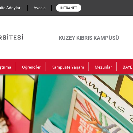
ite Adayları
Avesis
İNTRANET
KUZEY KIBRIS KAMPÜSÜ
ştırma
Öğrenciler
Kampüste Yaşam
Mezunlar
BAYE