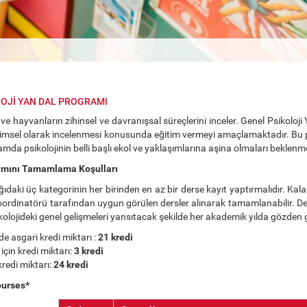
LOJİ YAN DAL PROGRAMI
n ve hayvanların zihinsel ve davranışsal süreçlerini inceler. Genel Psikolo
ilimsel olarak incelenmesi konusunda eğitim vermeyi amaçlamaktadır. Bu
mda psikolojinin belli başlı ekol ve yaklaşımlarına aşina olmaları beklenm
amını Tamamlama Koşulları
ğıdaki üç kategorinin her birinden en az bir derse kayıt yaptırmalıdır. Kala
ordinatörü tarafından uygun görülen dersler alınarak tamamlanabilir. Der
kolojideki genel gelişmeleri yansıtacak şekilde her akademik yılda gözden ge
de asgari kredi miktarı :
21 kredi
için kredi miktarı:
3 kredi
redi miktarı:
24 kredi
ourses*