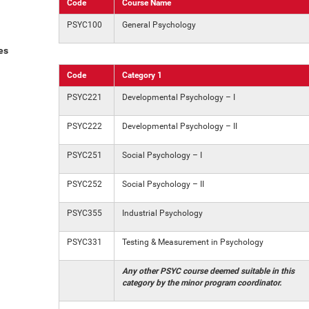
Code
Course Name
PSYC100
General Psychology
es
Code
Category 1
PSYC221
Developmental Psychology – I
PSYC222
Developmental Psychology – II
PSYC251
Social Psychology – I
PSYC252
Social Psychology – II
PSYC355
Industrial Psychology
PSYC331
Testing & Measurement in Psychology
Any other PSYC course deemed suitable in this
category by the minor program coordinator.