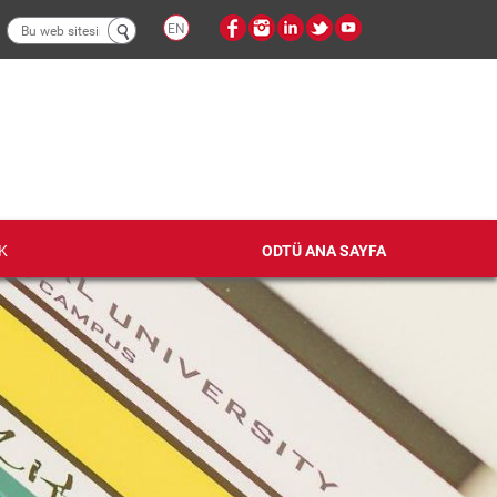
Arama
EN
formu
K
ODTÜ ANA SAYFA