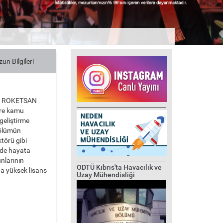
un Bilgileri
EI, ROKETSAN
ere kamu
geliştirme
bölümün
törü gibi
mde hayata
nlarının
ODTÜ Kıbrıs'ta Havacılık ve
da yüksek lisans
Uzay Mühendisliği