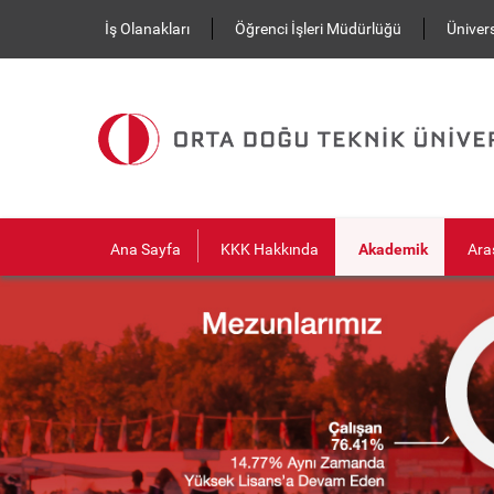
Ana içeriğe atla
İş Olanakları
Öğrenci İşleri Müdürlüğü
Ünivers
Ana Sayfa
KKK Hakkında
Akademik
Ara