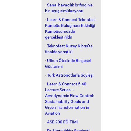
-
Sanal havacılık brifingi ve
bir uçuş simülasyonu
-
Learn & Connect Teknofest
Kampüs Buluşması Etkinliği
Kampüsumüzde
gerçekleştirildi!
-
Teknofest Kuzey Kıbrıs’ta
finalde yarıştık!
-
Ufkun Ötesinde Belgesel
Gösterimi
-
Türk Astronotlarla Söyleşi
-
Learn & Connect 5.40
Lecture Series –
Aerodynamic Flow Control:
Sustainability Goals and
Green Transformation in
Aviation
-
ASE 200 EĞİTİMİ
-
Dr. Umut Yıldız Semineri