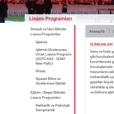
Lisans Programları
İktisadi ve İdari Bilimler
Anasayfa
Lisans Programları
İşletme
İŞ İMKANLARI
İşletme Uluslararası
Genç ve hızla 
Ortak Lisans Programı
gibi kuruluşla
(ODTÜ KKK - SUNY
kurumlarında gö
New Paltz)
kuruluşlarında 
İktisat
mezunlarını sık
mühendislik uy
Siyaset Bilimi ve
geçirilen büyü
Uluslararası İlişkiler
rahatlıkla iş a
ve doktora eği
Eğitim / Beşeri Bilimler
Lisans Programları
Rehberlik ve Psikolojik
Danışmanlık