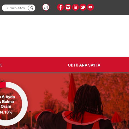
Arama
EN
formu
K
ODTÜ ANA SAYFA