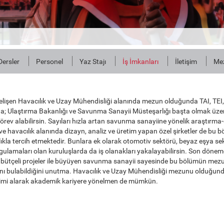
Dersler
Personel
Yaz Stajı
İş İmkanları
İletişim
Mez
gelişen Havacılık ve Uzay Mühendisliği alanında mezun olduğunda TAI, T
rda; Ulaştırma Bakanlığı ve Savunma Sanayii Müsteşarlığı başta olmak üz
rev alabilirsin. Sayıları hızla artan savunma sanayiine yönelik araştırma-
ve havacılık alanında dizayn, analiz ve üretim yapan özel şirketler de bu 
lıkla tercih etmektedir. Bunlara ek olarak otomotiv sektörü, beyaz eşya sek
gulamaları olan kuruluşlarda da iş olanakları yakalayabilirsin. Son döne
k bütçeli projeler ile büyüyen savunma sanayii sayesinde bu bölümün mezu
lanı bulabildiğini unutma. Havacılık ve Uzay Mühendisliği mezunu olduğun
timi alarak akademik kariyere yönelmen de mümkün.