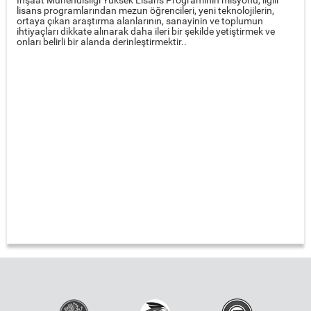
İnşaat Mühendisliği Yüksek Lisans Programının misyonu, ilgili
lisans programlarından mezun öğrencileri, yeni teknolojilerin,
ortaya çıkan araştırma alanlarının, sanayinin ve toplumun
ihtiyaçları dikkate alınarak daha ileri bir şekilde yetiştirmek ve
onları belirli bir alanda derinleştirmektir..