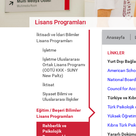
Lisans Programları
İktisadi ve İdari Bilimler
Anasayfa
Lisans Programları
İşletme
LINKLER
İşletme Uluslararası
Yurt Dışı Bağla
Ortak Lisans Programı
(ODTÜ KKK - SUNY
American Schoo
New Paltz)
National Board 
İktisat
Council for Ac
Siyaset Bilimi ve
Türkiye ve Kıbr
Uluslararası İlişkiler
Türk Psikolojik
Eğitim / Beşeri Bilimler
Yüksek Öğretim
Lisans Programları
Kıbrıs Türk Psi
Rehberlik ve
Psikolojik
Yararlı Doküm