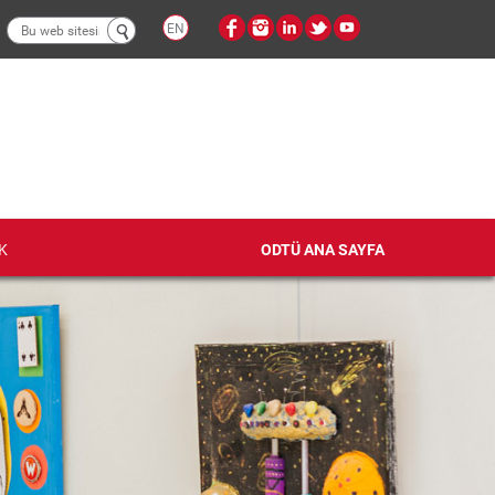
Arama
EN
formu
K
ODTÜ ANA SAYFA