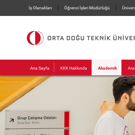
Ana içeriğe atla
İş Olanakları
Öğrenci İşleri Müdürlüğü
Ünivers
Ana Sayfa
KKK Hakkında
Akademik
Ara