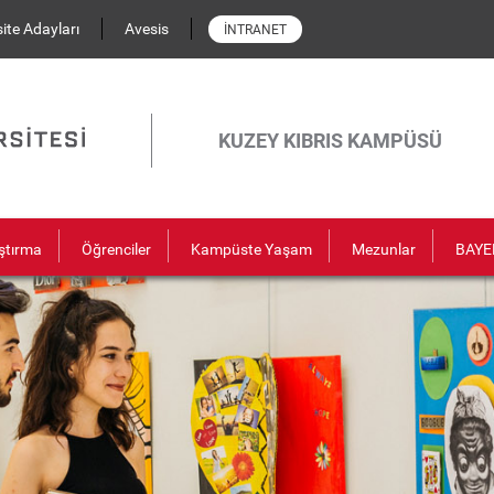
ite Adayları
Avesis
İNTRANET
KUZEY KIBRIS KAMPÜSÜ
ştırma
Öğrenciler
Kampüste Yaşam
Mezunlar
BAYE