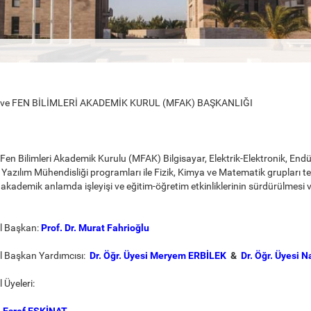
ve FEN BİLİMLERİ AKADEMİK KURUL (MFAK) BAŞKANLIĞI
Fen Bilimleri Akademik Kurulu (MFAK) Bilgisayar, Elektrik-Elektronik, Endüs
Yazılım Mühendisliği programları ile Fizik, Kimya ve Matematik grupları t
akademik anlamda işleyişi ve eğitim-öğretim etkinliklerinin sürdürülmesi
l Başkan:
Prof. Dr. Murat Fahrioğlu
l Başkan Yardımcısı:
Dr. Öğr. Üyesi Meryem ERBİLEK
&
Dr. Öğr. Üyesi
Na
Üyeleri:
r. Eşref EŞKİNAT