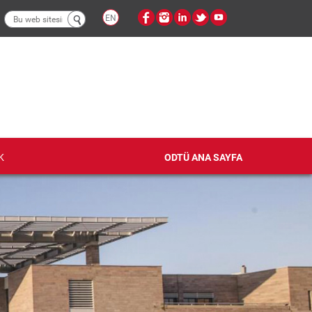
Arama
EN
formu
K
ODTÜ ANA SAYFA