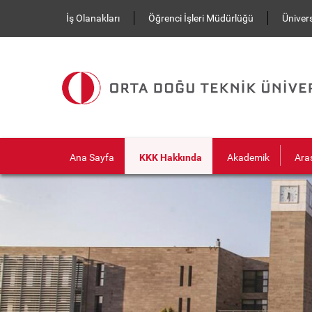
Ana içeriğe atla
İş Olanakları
Öğrenci İşleri Müdürlüğü
Ünivers
Ana Sayfa
KKK Hakkında
Akademik
Ara