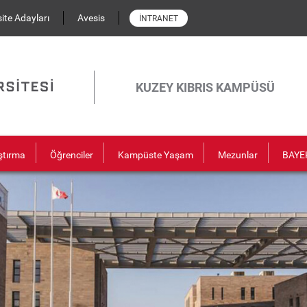
ite Adayları
Avesis
İNTRANET
KUZEY KIBRIS KAMPÜSÜ
ştırma
Öğrenciler
Kampüste Yaşam
Mezunlar
BAYE