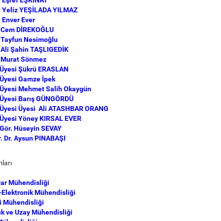
r. Yeliz YEŞİLADA YILMAZ
. Enver Ever
r. Cem DİREKOĞLU
. Tayfun Nesimoğlu
.
Ali Şahin TAŞLIGEDİK
. Murat Sönmez
 Üyesi
Şükrü ERASLAN
 Üyesi
Gamze İpek
 Üyesi
Mehmet Salih Okaygün
 Üyesi
Barış GÜNGÖRDÜ
 Üyesi
Üyesi Ali ATASHBAR ORANG
. Üyesi Yöney KIRSAL EVER
 Gör.
Hüseyin SEVAY
r. Dr. Aysun PINABAŞI
ları
yar Mühendisliği
k-Elektronik Mühendisliği
i Mühendisliği
ık ve Uzay Mühendisliği