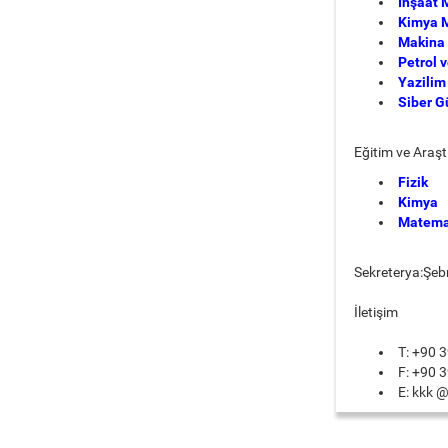
İnşaat 
Kimya M
Makina 
Petrol 
Yazilim
Siber G
Eğitim ve Araşt
Fizik
Kimya
Matema
Sekreterya:Şe
İletişim
T: +90 
F: +90 
E: kkk 