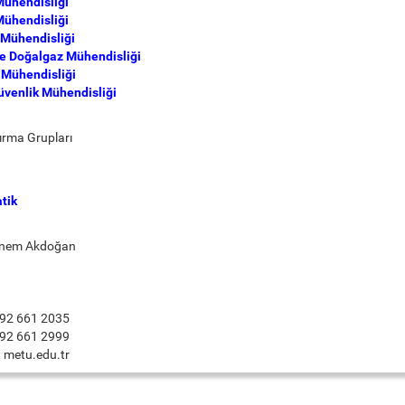
Mühendisliği
ühendisliği
Mühendisliği
ve Doğalgaz Mühendisliği
 Mühendisliği
üvenlik Mühendisliği
ırma Grupları
tik
bnem Akdoğan
392 661 2035
392 661 2999
@ metu.edu.tr