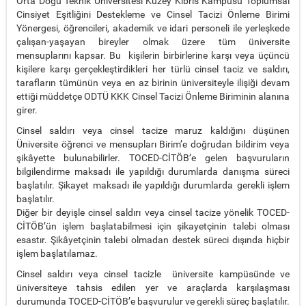
Orta Doğu Teknik Üniversitesi Kuzey Kıbrıs Kampüsü Toplumsal
Cinsiyet Eşitliğini Destekleme ve Cinsel Tacizi Önleme Birimi
Yönergesi, öğrencileri, akademik ve idari personeli ile yerleşkede
çalışan-yaşayan bireyler olmak üzere tüm üniversite
mensuplarını kapsar. Bu kişilerin birbirlerine karşı veya üçüncü
kişilere karşı gerçekleştirdikleri her türlü cinsel taciz ve saldırı,
tarafların tümünün veya en az birinin üniversiteyle ilişiği devam
ettiği müddetçe ODTÜ KKK Cinsel Tacizi Önleme Biriminin alanına
girer.
Cinsel saldırı veya cinsel tacize maruz kaldığını düşünen
Üniversite öğrenci ve mensupları Birim’e doğrudan bildirim veya
şikâyette bulunabilirler. TOCED-CİTÖB’e gelen başvuruların
bilgilendirme maksadı ile yapıldığı durumlarda danışma süreci
başlatılır. Şikayet maksadı ile yapıldığı durumlarda gerekli işlem
başlatılır.
Diğer bir deyişle cinsel saldırı veya cinsel tacize yönelik TOCED-
CİTÖB’ün işlem başlatabilmesi için şikayetçinin talebi olması
esastır. Şikâyetçinin talebi olmadan destek süreci dışında hiçbir
işlem başlatılamaz.
Cinsel saldırı veya cinsel tacizle üniversite kampüsünde ve
üniversiteye tahsis edilen yer ve araçlarda karşılaşması
durumunda TOCED-CİTÖB’e başvurulur ve gerekli süreç başlatılır.