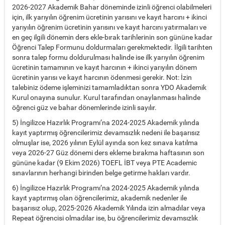
2026-2027 Akademik Bahar döneminde izinli öğrenci olabilmeleri
için, ilk yarıyılın öğrenim ücretinin yarısını ve kayıt harcını + ikinci
yarıyılın öğrenim ücretinin yarısını ve kayıt harcını yatırmaları ve
en geç ilgili dönemin ders ekle-bırak tarihlerinin son gününe kadar
Öğrenci Talep Formunu doldurmaları gerekmektedir. İlgili tarihten
sonra talep formu doldurulması halinde ise ilk yarıyılın öğrenim
ücretinin tamamının ve kayıt harcının + ikinci yarıyılın dönem
ücretinin yarısı ve kayıt harcının ödenmesi gerekir. Not: İzin
talebiniz ödeme işleminizi tamamladıktan sonra YDO Akademik
Kurul onayına sunulur. Kurul tarafından onaylanması halinde
öğrenci güz ve bahar dönemlerinde izinli sayılır.
5) İngilizce Hazırlık Programı’na 2024-2025 Akademik yılında
kayıt yaptırmış öğrencilerimiz devamsızlık nedeni ile başarısız
olmuşlar ise, 2026 yılının Eylül ayında son kez sınava katılma
veya 2026-27 Güz dönemi ders ekleme bırakma haftasının son
gününe kadar (9 Ekim 2026) TOEFL İBT veya PTE Academic
sınavlarının herhangi birinden belge getirme hakları vardır.
6) İngilizce Hazırlık Programı’na 2024-2025 Akademik yılında
kayıt yaptırmış olan öğrencilerimiz, akademik nedenler ile
başarısız olup, 2025-2026 Akademik Yılında izin almadılar veya
Repeat öğrencisi olmadılar ise, bu öğrencilerimiz devamsızlık