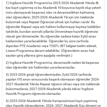
1) İngilizce Hazırlık Programı'na 2025-2026 Akademik Yılında ilk
kez kayıt yaptırmış ve bu Akademik Yıl boyunca kayıtlı olup yeterli
notu alamayarak başarısız olan ve devamsızlıktan kalmamış
olan öğrencilerin, 2025-2026 Akademik Yılı için izin talebinde
bulunmak veya Repeat Öğrencisi olmak için hakları vardır. Bu
öğrenciler Repeat veya izin hakkını kullanmayıp kayıtsız kaldıkları
takdirde, bundan sonraki yıllarda Üniversiteye hazırlık öğrencisi
olarak geri dönemezler. Bu öğrenciler sadece kalan Eylül sınav
haklarından yararlanabilirler. Öğrenciler bu süre zarfında
dışardan PTE Academic veya TOEFL-IBT belgesi teslim ederek,
Lisans Programına devam edebilirler. (Öğrencilerin sınav hak
sayıları giriş yıllarına göre aşağıda verilmiştir.)
2) İngilizce Hazırlık Programı'na, devamsızlık nedeni ile başarısız
olan öğrenciler izin hakkından yararlanamazlar.
3) 2025-2026 girişli öğrencilerimizden, Eylül 2026 tarihinde
yapılan İYS sınav sonucunda başarılı olamayan öğrenciler 2026-
2027 Akademik Yılında Repeat öğrenci olmaz veya izin talebinde
bulunmazlarsa; 2027-2028 Akademik yılında tekrar İngilizce
Hazırlık Programı öğrencisi olamazlar.
4) 2025-2026 Akademik Yılında Kampüsümüze kayıt yaptırmış
olan Hazırlık öğrencilerinin, 2026- 2027 Akademik Güz dönemi ve