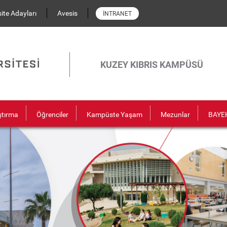
ite Adayları
Avesis
İNTRANET
KUZEY KIBRIS KAMPÜSÜ
ştırma
Öğrenciler
Kampüste Yaşam
Mezunlar
BAYE