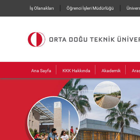
Ana içeriğe atla
İş Olanakları
Öğrenci İşleri Müdürlüğü
Ünivers
Ana Sayfa
KKK Hakkında
Akademik
Ara