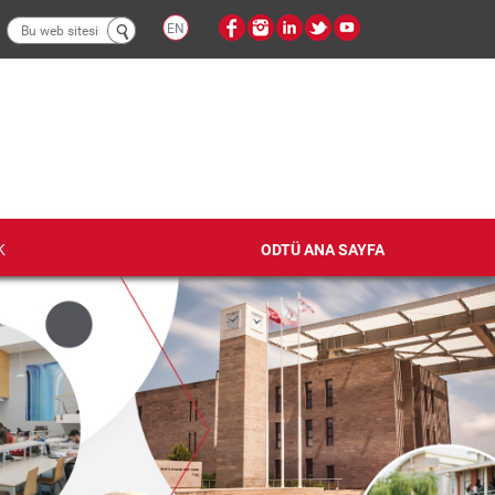
Arama
EN
formu
K
ODTÜ ANA SAYFA