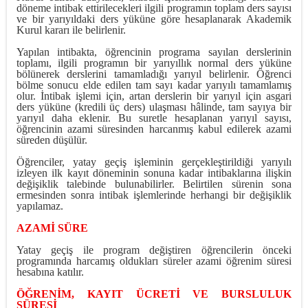
döneme intibak ettirilecekleri ilgili programın toplam ders sayısı
ve bir yarıyıldaki ders yüküne göre hesaplanarak Akademik
Kurul kararı ile belirlenir.
Yapılan intibakta, öğrencinin programa sayılan derslerinin
toplamı, ilgili programın bir yarıyıllık normal ders yüküne
bölünerek derslerini tamamladığı yarıyıl belirlenir. Öğrenci
bölme sonucu elde edilen tam sayı kadar yarıyılı tamamlamış
olur. İntibak işlemi için, artan derslerin bir yarıyıl için asgari
ders yüküne (kredili üç ders) ulaşması hâlinde, tam sayıya bir
yarıyıl daha eklenir. Bu suretle hesaplanan yarıyıl sayısı,
öğrencinin azami süresinden harcanmış kabul edilerek azami
süreden düşülür.
Öğrenciler, yatay geçiş işleminin gerçekleştirildiği yarıyılı
izleyen ilk kayıt döneminin sonuna kadar intibaklarına ilişkin
değişiklik talebinde bulunabilirler. Belirtilen sürenin sona
ermesinden sonra intibak işlemlerinde herhangi bir değişiklik
yapılamaz.
AZAMİ SÜRE
Yatay geçiş ile program değiştiren öğrencilerin önceki
programında harcamış oldukları süreler azami öğrenim süresi
hesabına katılır.
ÖĞRENİM, KAYIT ÜCRETİ VE BURSLULUK
SÜRESİ