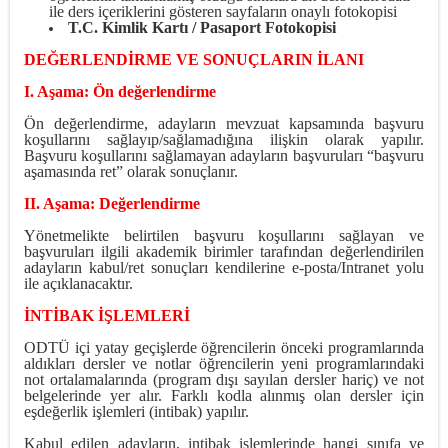
ile ders içeriklerini gösteren sayfaların onaylı fotokopisi
T.C. Kimlik Kartı / Pasaport Fotokopisi
DEĞERLENDİRME VE SONUÇLARIN İLANI
I. Aşama: Ön değerlendirme
Ön değerlendirme, adayların mevzuat kapsamında başvuru
koşullarını sağlayıp/sağlamadığına ilişkin olarak yapılır.
Başvuru koşullarını sağlamayan adayların başvuruları “başvuru
aşamasında ret” olarak sonuçlanır.
II. Aşama: Değerlendirme
Yönetmelikte belirtilen başvuru koşullarını sağlayan ve
başvuruları ilgili akademik birimler tarafından değerlendirilen
adayların kabul/ret sonuçları kendilerine e-posta/Intranet yolu
ile açıklanacaktır.
İNTİBAK İŞLEMLERİ
ODTÜ içi yatay geçişlerde öğrencilerin önceki programlarında
aldıkları dersler ve notlar öğrencilerin yeni programlarındaki
not ortalamalarında (program dışı sayılan dersler hariç) ve not
belgelerinde yer alır. Farklı kodla alınmış olan dersler için
eşdeğerlik işlemleri (intibak) yapılır.
Kabul edilen adayların, intibak işlemlerinde hangi sınıfa ve