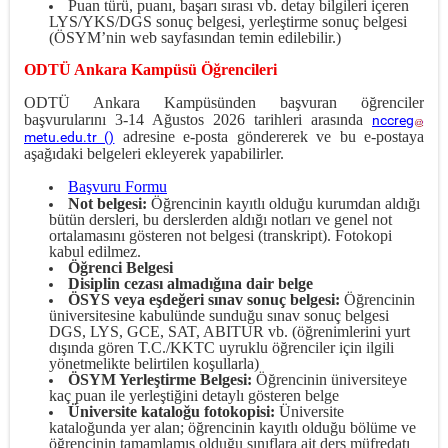
Puan türü, puanı, başarı sırası vb. detay bilgileri içeren
LYS/YKS/DGS sonuç belgesi, yerleştirme sonuç belgesi
(ÖSYM’nin web sayfasından temin edilebilir.)
ODTÜ Ankara Kampüsü Öğrencileri
ODTÜ Ankara Kampüsünden başvuran öğrenciler
başvurularını 3-14 Ağustos 2026 tarihleri arasında
nccreg
adresine e-posta göndererek ve bu e-postaya
metu.edu.tr
(
)
aşağıdaki belgeleri ekleyerek yapabilirler.
Başvuru Formu
Not belgesi:
Öğrencinin kayıtlı olduğu kurumdan aldığı
bütün dersleri, bu derslerden aldığı notları ve genel not
ortalamasını gösteren not belgesi (transkript). Fotokopi
kabul edilmez.
Öğrenci Belgesi
Disiplin cezası almadığına dair belge
ÖSYS veya eşdeğeri sınav sonuç belgesi:
Öğrencinin
üniversitesine kabulünde sunduğu sınav sonuç belgesi
DGS, LYS, GCE, SAT, ABITUR vb. (öğrenimlerini yurt
dışında gören T.C./KKTC uyruklu öğrenciler için ilgili
yönetmelikte belirtilen koşullarla)
ÖSYM Yerleştirme Belgesi:
Öğrencinin üniversiteye
kaç puan ile yerleştiğini detaylı gösteren belge
Üniversite kataloğu fotokopisi:
Üniversite
kataloğunda yer alan; öğrencinin kayıtlı olduğu bölüme ve
öğrencinin tamamlamış olduğu sınıflara ait ders müfredatı