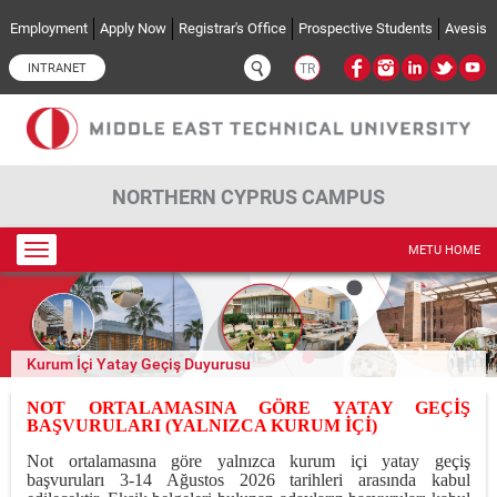
Skip to main content
Employment
Apply Now
Registrar's Office
Prospective Students
Avesis
INTRANET
TR
NORTHERN CYPRUS CAMPUS
Toggle
METU HOME
navigation
Kurum İçi Yatay Geçiş Duyurusu
NOT ORTALAMASINA GÖRE YATAY GEÇİŞ
BAŞVURULARI (YALNIZCA KURUM İÇİ)
Not ortalamasına göre yalnızca kurum içi yatay geçiş
başvuruları 3-14 Ağustos 2026 tarihleri arasında kabul