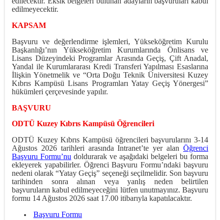
edilecektir. Eksik belgeleri bulunan adayların başvuruları kabul
edilmeyecektir.
KAPSAM
Başvuru ve değerlendirme işlemleri, Yükseköğretim Kurulu
Başkanlığı’nın Yükseköğretim Kurumlarında Önlisans ve
Lisans Düzeyindeki Programlar Arasında Geçiş, Çift Anadal,
Yandal ile Kurumlararası Kredi Transferi Yapılması Esaslarına
İlişkin Yönetmelik ve “Orta Doğu Teknik Üniversitesi Kuzey
Kıbrıs Kampüsü Lisans Programları Yatay Geçiş Yönergesi”
hükümleri çerçevesinde yapılır.
BAŞVURU
ODTÜ Kuzey Kıbrıs Kampüsü Öğrencileri
ODTÜ Kuzey Kıbrıs Kampüsü öğrencileri başvurularını 3-14
Ağustos 2026 tarihleri arasında Intranet’te yer alan
Öğrenci
Başvuru Formu’nu
doldurarak ve aşağıdaki belgeleri bu forma
ekleyerek yapabilirler. Öğrenci Başvuru Formu’ndaki başvuru
nedeni olarak “Yatay Geçiş” seçeneği seçilmelidir. Son başvuru
tarihinden sonra alınan veya yanlış neden belirtilen
başvuruların kabul edilmeyeceğini lütfen unutmayınız. Başvuru
formu 14 Ağustos 2026 saat 17.00 itibarıyla kapatılacaktır.
Başvuru Formu